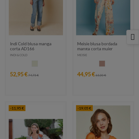
Indi Cold blusa manga
Meisie blusa bordada
corta AD166
manga corta mujer
M102B02
INDI & COLD
MEISIE
CRUDO
SALMON
52,95 €
44,95 €
74,75 €
63,00 €
-11,95 €
-19,05 €