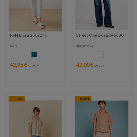
PAN blusa 2502290
Street One blusa 345630
P.A.N.
STREET ONE
AZUL VAQUERO
BLANCO
43,95 €
42,00 €
62,25 €
59,99 €
-21,80 €
-18,05 €