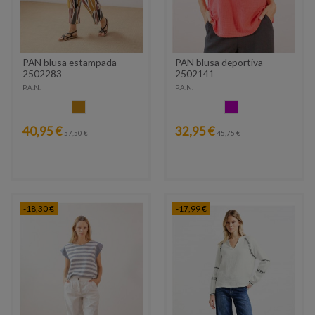
PAN blusa estampada
PAN blusa deportiva
2502283
2502141
P.A.N.
P.A.N.
MOSTAZA
FUCSIA
40,95 €
32,95 €
57,50 €
45,75 €
-18,30 €
-17,99 €