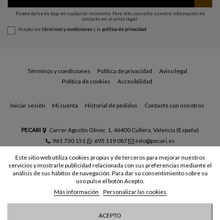
Puede darse de baja en cualquier momento. Para ello, consulte nuestra información de
contacto en el aviso legal.
Acepto los
términos y condiciones
y la
política de privacidad
Términos y condiciones
Política de privacidad
Aviso legal
Política de cookies
Accesibilidad
Iniciar sesión
Mi cuenta
Historial de pedidos
Contacte con nosotros
PECARI
Carrer Agustín Oliver, 1, 46400 Cullera, Valencia (España)
961 730 151
695 119 087
info@pecari.es
Este sitio web utiliza cookies propias y de terceros para mejorar nuestros
servicios y mostrarle publicidad relacionada con sus preferencias mediante el
análisis de sus hábitos de navegación. Para dar su consentimiento sobre su
uso pulse el botón Acepto.
Más información
Personalizar las cookies
© Todos los derechos reservados - Powered by
bytefactory
ACEPTO