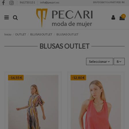
961730151
info@pecari.es
ENVÍO GRATIS A PARTIR DE 90€
0
Inicio
OUTLET
BLUSAS OUTLET
BLUSAS OUTLET
BLUSAS OUTLET
Seleccionar
8
-16,55 €
-12,80 €