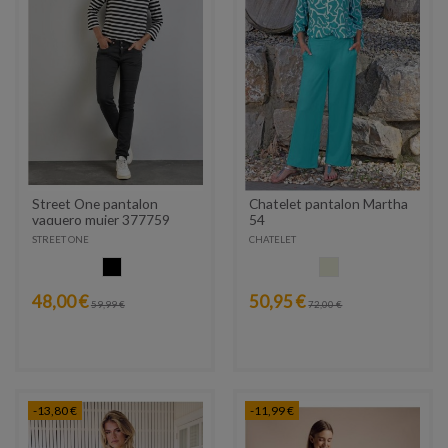
Street One pantalon
Chatelet pantalon Martha
vaquero mujer 377759
54
STREET ONE
CHATELET
NEGRO
CRUDO
48,00 €
50,95 €
59,99 €
72,00 €
-13,80 €
-11,99 €