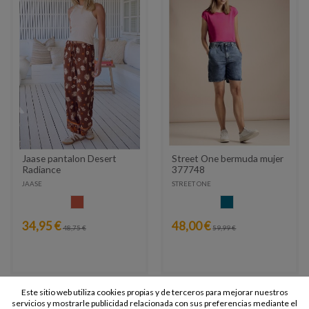
Jaase pantalon Desert
Street One bermuda mujer
Radiance
377748
JAASE
STREET ONE
CALDERA
AZUL VAQUERO
34,95 €
48,00 €
48,75 €
59,99 €
Este sitio web utiliza cookies propias y de terceros para mejorar nuestros
-7,99 €
-22,25 €
servicios y mostrarle publicidad relacionada con sus preferencias mediante el