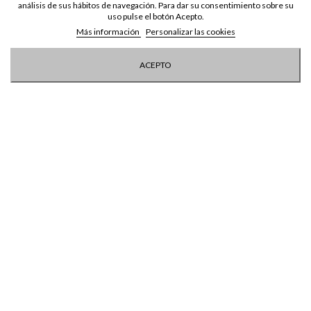
análisis de sus hábitos de navegación. Para dar su consentimiento sobre su
uso pulse el botón Acepto.
Más información
Personalizar las cookies
ACEPTO
Street One bermuda mujer
Indi Cold pantalon
377261
estampado mujer AD172
STREET ONE
INDI & COLD
AZUIL
AZUL VAQUERO
42,00 €
54,00 €
49,99 €
76,25 €