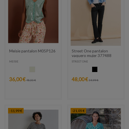
Meisie pantalon M05P126
Street One pantalon
vaquero mujer 377488
MEISIE
STREET ONE
CRUDO
NEGRO
36,00 €
48,00 €
48,00 €
59,99 €
-11,99 €
-21,05 €