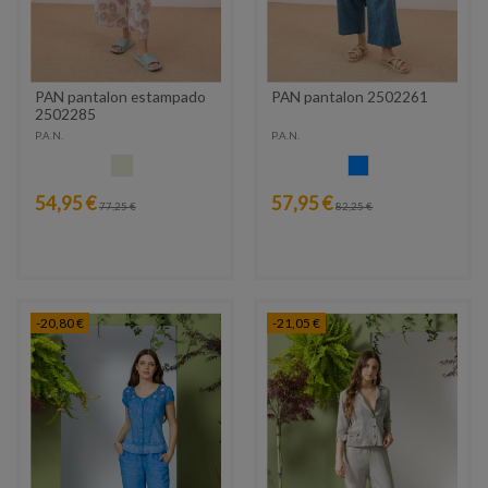
PAN pantalon estampado
PAN pantalon 2502261
2502285
P.A.N.
P.A.N.
CRUDO
AZUIL
54,95 €
57,95 €
77,25 €
82,25 €
-20,80 €
-21,05 €