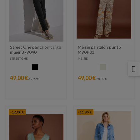
Street One pantalon cargo
Meisie pantalon punto
mujer 379040
M90P03
STREET ONE
MEISIE
NEGRO
CRUDO
49,00 €
49,00 €
69,99 €
78,00 €
-12,00 €
-11,99 €