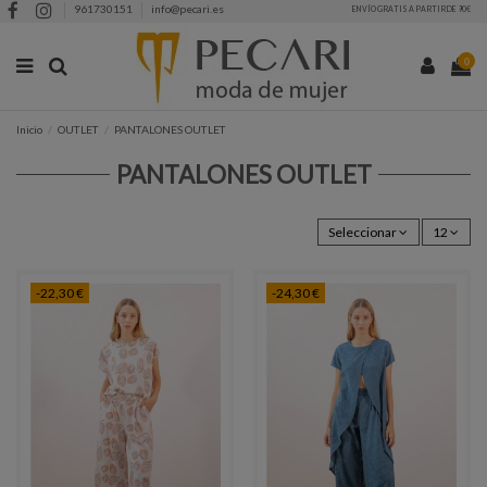
961730151
info@pecari.es
ENVÍO GRATIS A PARTIR DE 90€
0
Inicio
OUTLET
PANTALONES OUTLET
PANTALONES OUTLET
Seleccionar
12
-22,30 €
-24,30 €