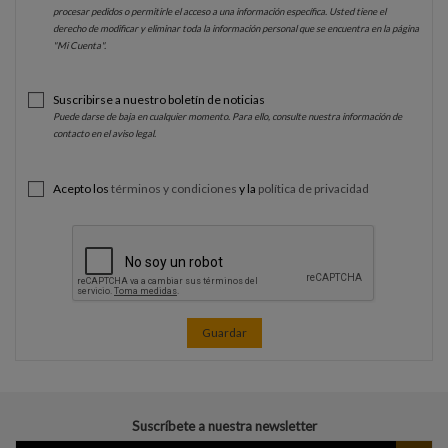
procesar pedidos o permitirle el acceso a una información específica. Usted tiene el
derecho de modificar y eliminar toda la información personal que se encuentra en la página
"Mi Cuenta".
Suscribirse a nuestro boletín de noticias
Puede darse de baja en cualquier momento. Para ello, consulte nuestra información de
contacto en el aviso legal.
Acepto los
términos y condiciones
y la
política de privacidad
Guardar
Suscríbete a nuestra newsletter