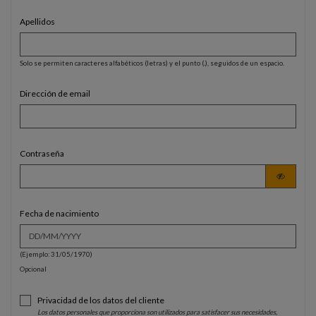
Apellidos
Solo se permiten caracteres alfabéticos (letras) y el punto (.), seguidos de un espacio.
Dirección de email
Contraseña
Fecha de nacimiento
(Ejemplo: 31/05/1970)
Opcional
Privacidad de los datos del cliente
Los datos personales que proporciona son utilizados para satisfacer sus necesidades,