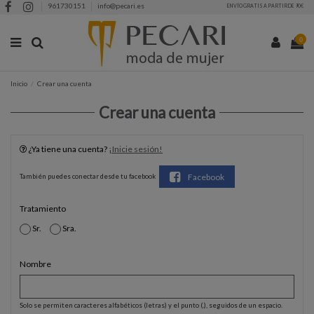
961730151
info@pecari.es
ENVÍO GRATIS A PARTIR DE 90€
0
Inicio
Crear una cuenta
Crear una cuenta
¿Ya tiene una cuenta?
¡Inicie sesión!
Facebook
También puedes conectar desde tu facebook
Tratamiento
Sr.
Sra.
Nombre
Solo se permiten caracteres alfabéticos (letras) y el punto (.), seguidos de un espacio.