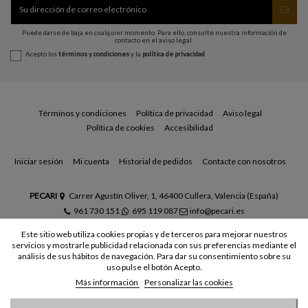
Puede darse de baja en cualquier momento. Para ello, consulte nuestra información de
contacto en el aviso legal.
Acepto los
términos y condiciones
y la
política de privacidad
Términos y condiciones
Política de privacidad
Aviso legal
Política de cookies
Accesibilidad
Iniciar sesión
Mi cuenta
Historial de pedidos
Contacte con nosotros
PECARI
Carrer Agustín Oliver, 1, 46400 Cullera, Valencia (España)
961 730 151
695 119 087
info@pecari.es
Este sitio web utiliza cookies propias y de terceros para mejorar nuestros
servicios y mostrarle publicidad relacionada con sus preferencias mediante el
análisis de sus hábitos de navegación. Para dar su consentimiento sobre su
uso pulse el botón Acepto.
Más información
Personalizar las cookies
© Todos los derechos reservados - Powered by
bytefactory