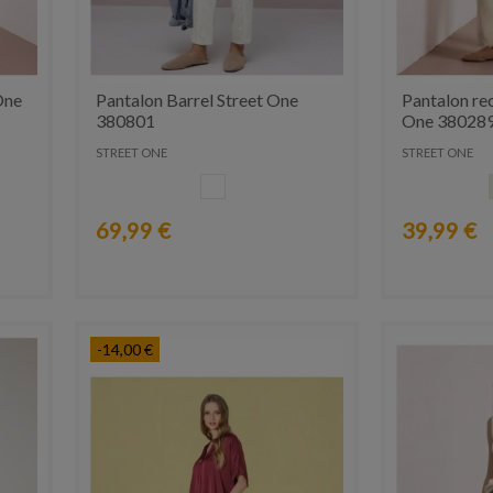
One
Pantalon Barrel Street One
Pantalon rec
380801
One 38028
STREET ONE
STREET ONE
BLANCO
69,99 €
39,99 €
-14,00 €