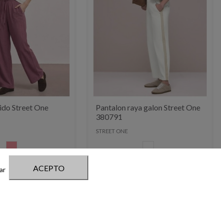
uido Street One
Pantalon raya galon Street One
380791
STREET ONE
ROSA LAVADO
BLANCO
69,99 €
ACEPTO
ar
-14,00 €