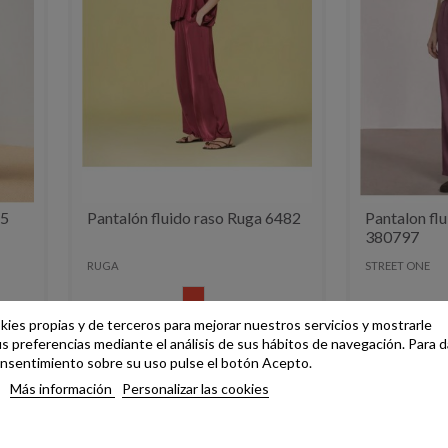
15
Pantalón fluido raso Ruga 6482
Pantalon fl
380797
RUGA
STREET ONE
CORAL
okies propias y de terceros para mejorar nuestros servicios y mostrarle
60,00 €
49,99 €
74,00 €
us preferencias mediante el análisis de sus hábitos de navegación. Para d
nsentimiento sobre su uso pulse el botón Acepto.
Más información
Personalizar las cookies
-17,00 €