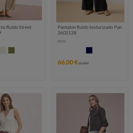
to fluido Street
Pantalon fluido texturizado Pan
9
2602128
P.A.N.
CRUDO
KAKI
AZUL MARINO
66,00 €
82,00 €