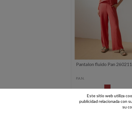
Pantalon fluido Pan 26021
P.A.N.
CEREZA
Este sitio web utiliza co
66,00 €
82,00 €
publicidad relacionada con s
su co
-15,00 €