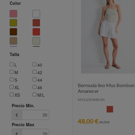
Color
Talla
L
40
M
42
S
44
Bermuda lino Mus Bombon
XL
46
Amanecer
XS
M/L
MUS & BOMBON
XXL
S/M
Precio Min.
CALDERA
38
€
48,00 €
59,75 €
Precio Max
€