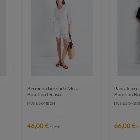
Bermuda bordada Mus
Pantalon re
Bombon Ocaso
Bombon B
MUS & BOMBON
MUS & BOMBO
BLANCO
46,00 €
66,00 €
57,25 €
82