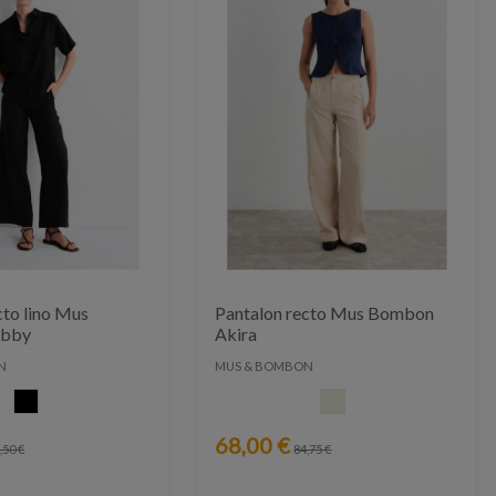
cto lino Mus
Pantalon recto Mus Bombon
obby
Akira
N
MUS & BOMBON
NEGRO
CRUDO
68,00 €
,50 €
84,75 €