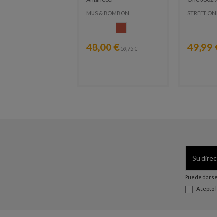
MUS & BOMBON
STREET ON
CALDERA
48,00 €
49,99 
59,75 €
Puede darse 
Acepto 