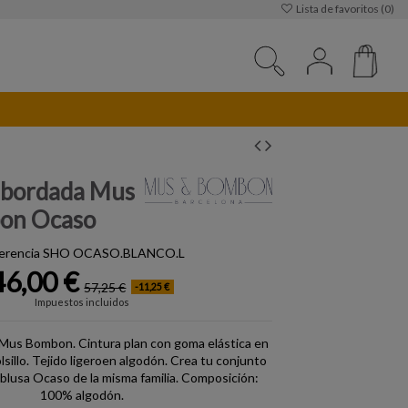
Lista de favoritos (
0
)
bordada Mus
on Ocaso
erencia
SHO OCASO.BLANCO.L
46,00 €
57,25 €
-11,25 €
Impuestos incluidos
us Bombon. Cintura plan con goma elástica en
lsillo. Tejido ligeroen algodón. Crea tu conjunto
 blusa Ocaso de la misma familia. Composición:
100% algodón.