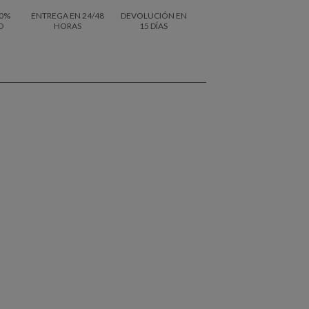
0%
ENTREGA EN 24/48
DEVOLUCIÓN EN
O
HORAS
15 DÍAS