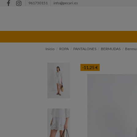
961730151
info@pecari.es
Inicio
ROPA
PANTALONES
BERMUDAS
Bermu
-11,25 €