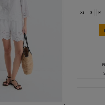
XS
S
M
P
D