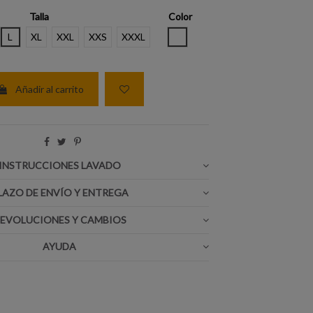
Talla
Color
BLANCO
L
XL
XXL
XXS
XXXL
Añadir al carrito
INSTRUCCIONES LAVADO
LAZO DE ENVÍO Y ENTREGA
EVOLUCIONES Y CAMBIOS
AYUDA