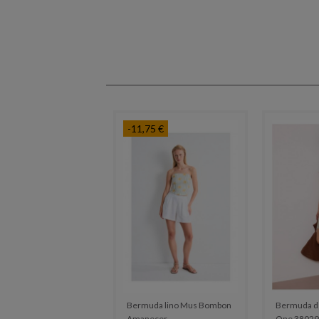
-11,75 €
Bermuda lino Mus Bombon
Bermuda de
Amanecer
One 38029