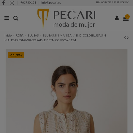
961730151
info@pecari.es
ENVÍO GRATIS A PARTIR DE 90€
0
Inicio
ROPA
BLUSAS
BLUSAS SIN MANGA
INDI COLD BLUSA SIN
MANGAS ESTAMPADO PAISLEY ETNICO VV26KI134
-11,00 €