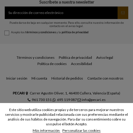
Suscríbete a nuestra newsletter
Puede darse de baja en cualquier momento. Para ello, consulte nuestra información de
contacto en el aviso legal.
Acepto los
términos y condiciones
y la
política de privacidad
Términos y condiciones
Política de privacidad
Aviso legal
Política de cookies
Accesibilidad
Iniciar sesión
Mi cuenta
Historial de pedidos
Contacte con nosotros
PECARI
Carrer Agustín Oliver, 1, 46400 Cullera, Valencia (España)
961 730 151
695 119 087
info@pecari.es
Este sitio web utiliza cookies propias y de terceros para mejorar nuestros
servicios y mostrarle publicidad relacionada con sus preferencias mediante el
análisis de sus hábitos de navegación. Para dar su consentimiento sobre su
uso pulse el botón Acepto.
Más información
Personalizar las cookies