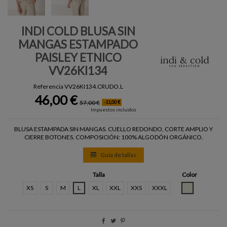
INDI COLD BLUSA SIN
MANGAS ESTAMPADO
PAISLEY ETNICO
VV26KI134
Referencia
VV26KI134.CRUDO.L
46,00 €
57,00 €
-11,00 €
Impuestos incluidos
BLUSA ESTAMPADA SIN MANGAS. CUELLO REDONDO, CORTE AMPLIO Y
CIERRE BOTONES. COMPOSICIÓN: 100% ALGODÓN ORGÁNICO.
Guía de tallas
Talla
Color
CRUDO
XS
S
M
L
XL
XXL
XXS
XXXL