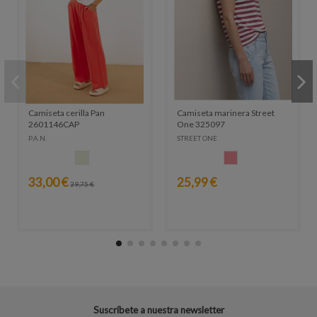
Camiseta cerilla Pan
Camiseta marinera Street
2601146CAP
One 325097
P.A.N.
STREET ONE
CRUDO
ROSA LAVADO
33,00 €
25,99 €
39,75 €
Suscríbete a nuestra newsletter