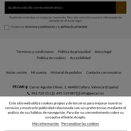
Puede darse de baja en cualquier momento. Para ello, consulte nuestra información de
contacto en el aviso legal.
Acepto los
términos y condiciones
y la
política de privacidad
Términos y condiciones
Política de privacidad
Aviso legal
Política de cookies
Accesibilidad
Iniciar sesión
Mi cuenta
Historial de pedidos
Contacte con nosotros
PECARI
Carrer Agustín Oliver, 1, 46400 Cullera, Valencia (España)
961 730 151
695 119 087
info@pecari.es
Este sitio web utiliza cookies propias y de terceros para mejorar nuestros
servicios y mostrarle publicidad relacionada con sus preferencias mediante el
análisis de sus hábitos de navegación. Para dar su consentimiento sobre su
uso pulse el botón Acepto.
Más información
Personalizar las cookies
© Todos los derechos reservados - Powered by
bytefactory