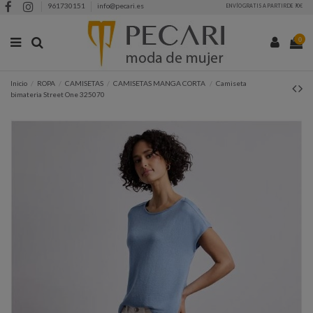
961730151
info@pecari.es
ENVÍO GRATIS A PARTIR DE 90€
0
Inicio
ROPA
CAMISETAS
CAMISETAS MANGA CORTA
Camiseta
bimateria Street One 325070