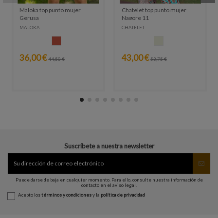
Maloka top punto mujer
Chatelet top punto mujer
Gerusa
Nagore 11
MALOKA
CHATELET
CALDERA
CRUDO
36,00 €
43,00 €
44,50 €
53,75 €
Suscríbete a nuestra newsletter
Puede darse de baja en cualquier momento. Para ello, consulte nuestra información de
contacto en el aviso legal.
Acepto los
términos y condiciones
y la
política de privacidad