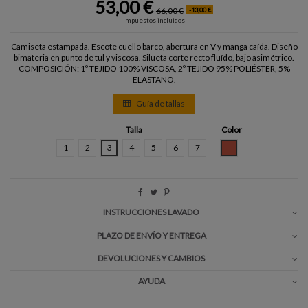
53,00 €
66,00 €
-13,00 €
Impuestos incluidos
Camiseta estampada. Escote cuello barco, abertura en V y manga caída. Diseño
bimateria en punto de tul y viscosa. Silueta corte recto fluído, bajo asimétrico.
COMPOSICIÓN: 1º TEJIDO 100% VISCOSA, 2º TEJIDO 95% POLIÉSTER, 5%
ELASTANO.
Guía de tallas
Talla
Color
CALDERA
1
2
3
4
5
6
7
INSTRUCCIONES LAVADO
PLAZO DE ENVÍO Y ENTREGA
DEVOLUCIONES Y CAMBIOS
AYUDA