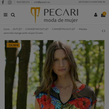
961730151
info@pecari.es
ENVÍO GRATIS A PARTIR DE 90€
0
Inicio
OUTLET
CAMISETAS OUTLET
CAMISETAS OUTLET
Maloka
camiseta manga corta mujer Gisele
-13,00 €