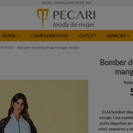
ENVÍO GRATIS A PARTIR DE 90€
ROPA
COMPLEMENTOS
OUTLET
MARCAS
 PUNTO
Bomber deportiva Ruga mangas encaje
Bomber d
mang
Refe
Esta bomber dep
encaje. Una combin
puño depotivo en 
unos vaqueros y un