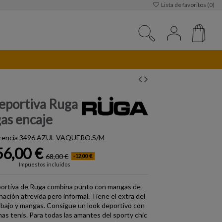
Lista de favoritos (
0
)
eportiva Ruga
as encaje
rencia
3496.AZUL VAQUERO.S/M
56,00 €
68,00 €
-12,00 €
Impuestos incluidos
ortiva de Ruga combina punto con mangas de
ación atrevida pero informal. Tiene el extra del
bajo y mangas. Consigue un look deportivo con
as tenis. Para todas las amantes del sporty chic