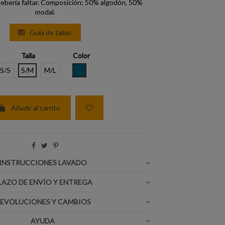
ebería faltar. Composición: 50% algodón, 50%
modal.
Guía de tallas
Talla
Color
AZUL VAQUERO
S/S
S/M
M/L
Añadir al carrito
INSTRUCCIONES LAVADO
LAZO DE ENVÍO Y ENTREGA
EVOLUCIONES Y CAMBIOS
AYUDA