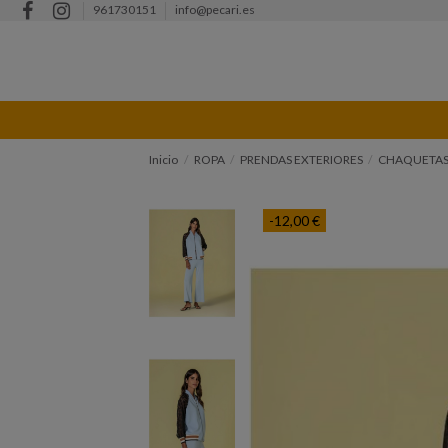
961730151
info@pecari.es
Inicio
ROPA
PRENDAS EXTERIORES
CHAQUETAS
-12,00 €