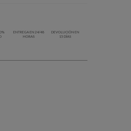
0%
ENTREGA EN 24/48
DEVOLUCIÓN EN
O
HORAS
15 DÍAS