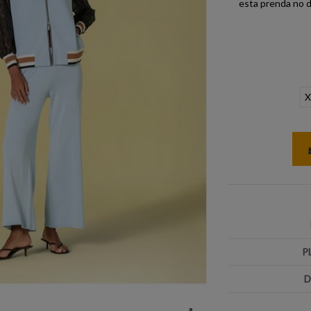
esta prenda no d
X
P
D