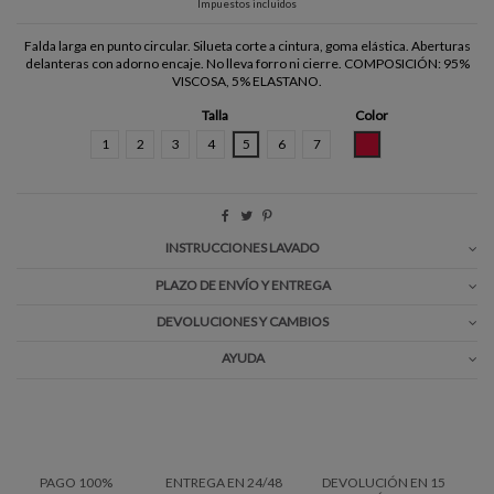
Impuestos incluidos
Falda larga en punto circular. Silueta corte a cintura, goma elástica. Aberturas
delanteras con adorno encaje. No lleva forro ni cierre. COMPOSICIÓN: 95%
VISCOSA, 5% ELASTANO.
Talla
Color
ROJO
1
2
3
4
5
6
7
INSTRUCCIONES LAVADO
PLAZO DE ENVÍO Y ENTREGA
DEVOLUCIONES Y CAMBIOS
AYUDA
PAGO 100%
ENTREGA EN 24/48
DEVOLUCIÓN EN 15