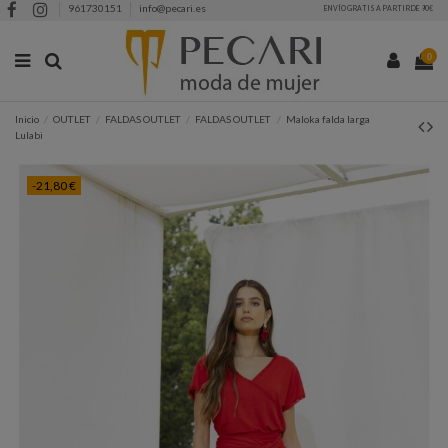
961730151
info@pecari.es
ENVÍO GRATIS A PARTIR DE 90€
0
Inicio
OUTLET
FALDAS OUTLET
FALDAS OUTLET
Maloka falda larga
Lulabi
-21,80 €