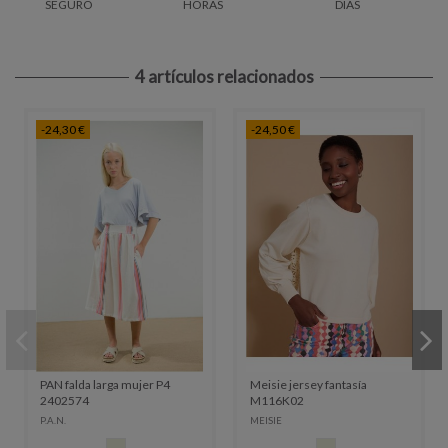
SEGURO
HORAS
DÍAS
4 artículos relacionados
-24,30 €
-24,50 €
PAN falda larga mujer P4
Meisie jersey fantasía
2402574
M116K02
P.A.N.
MEISIE
CRUDO
CRUDO