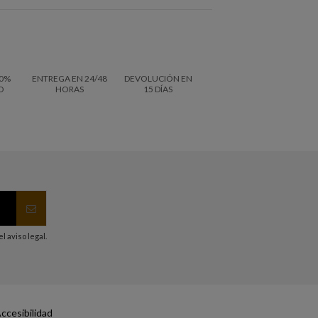
0%
ENTREGA EN 24/48
DEVOLUCIÓN EN
O
HORAS
15 DÍAS
 aviso legal.
ccesibilidad