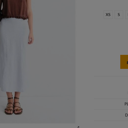
XS
S
P
D