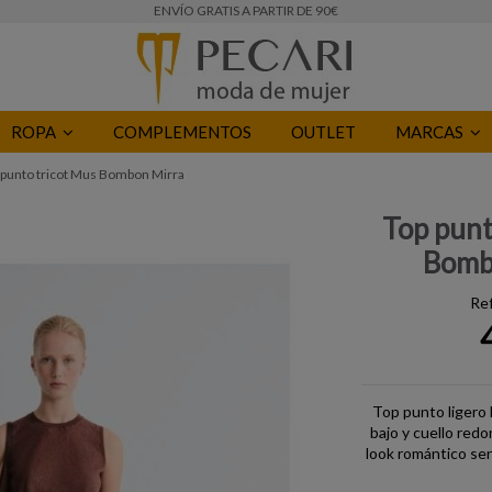
ENVÍO GRATIS A PARTIR DE 90€
ROPA
COMPLEMENTOS
OUTLET
MARCAS
 punto tricot Mus Bombon Mirra
Top punt
Bomb
Re
Top punto ligero 
bajo y cuello red
look romántico sen