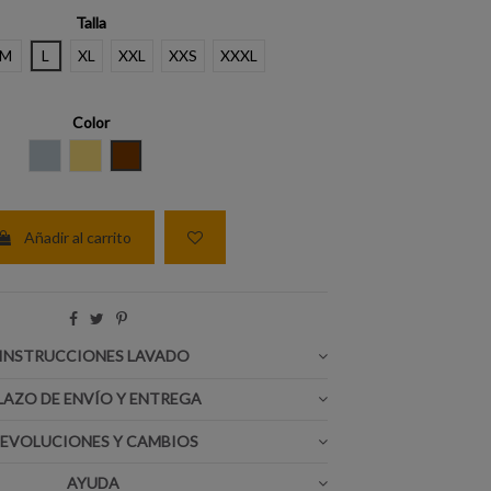
Talla
M
L
XL
XXL
XXS
XXXL
Color
GRIS ACERO
CREMA
MARRON
Añadir al carrito
INSTRUCCIONES LAVADO
LAZO DE ENVÍO Y ENTREGA
EVOLUCIONES Y CAMBIOS
AYUDA