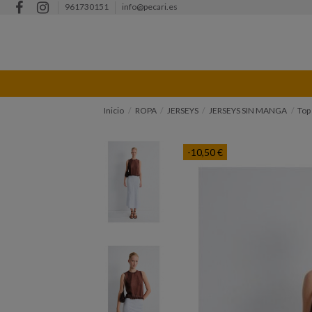
961730151
info@pecari.es
Inicio
ROPA
JERSEYS
JERSEYS SIN MANGA
Top
-10,50 €