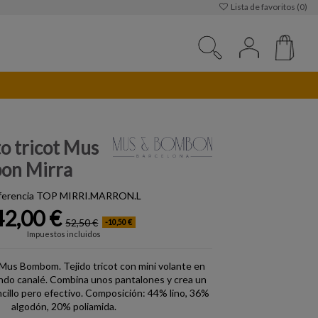
Lista de favoritos (
0
)
o tricot Mus
on Mirra
ferencia
TOP MIRRI.MARRON.L
42,00 €
52,50 €
-10,50 €
Impuestos incluidos
Mus Bombom. Tejido tricot con mini volante en
ondo canalé. Combina unos pantalones y crea un
cillo pero efectivo. Composición: 44% lino, 36%
algodón, 20% poliamida.