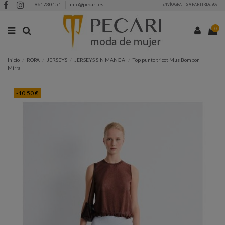
961730151
info@pecari.es
ENVÍO GRATIS A PARTIR DE 90€
0
Inicio
ROPA
JERSEYS
JERSEYS SIN MANGA
Top punto tricot Mus Bombon
Mirra
-10,50 €