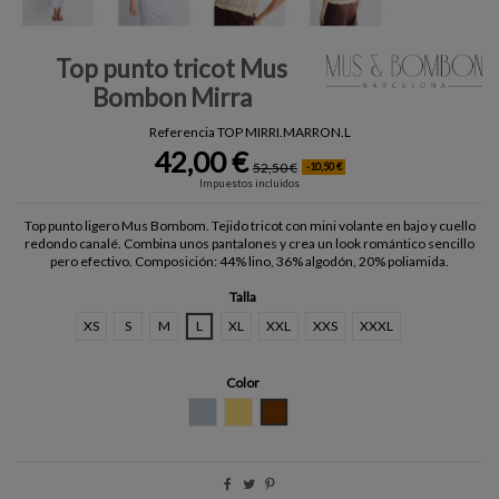
Top punto tricot Mus
Bombon Mirra
Referencia
TOP MIRRI.MARRON.L
42,00 €
52,50 €
-10,50 €
Impuestos incluidos
Top punto ligero Mus Bombom. Tejido tricot con mini volante en bajo y cuello
redondo canalé. Combina unos pantalones y crea un look romántico sencillo
pero efectivo. Composición: 44% lino, 36% algodón, 20% poliamida.
Talla
XS
S
M
L
XL
XXL
XXS
XXXL
Color
GRIS ACERO
CREMA
MARRON