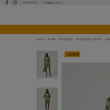
961730151
info@pecari.es
Inicio
ROPA
VESTIDOS
VESTIDOS CORTOS
Ves
-12,00 €