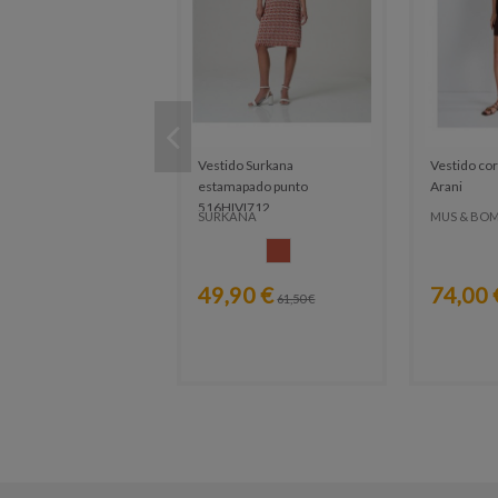
Vestido Surkana
Vestido c
estamapado punto
Arani
516HIVI712
SURKANA
MUS & BO
CALDERA
49,90 €
74,00 
61,50 €