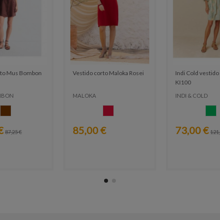
orto Mus Bombon
Vestido corto Maloka Rosei
Indi Cold vestido
KI100
MBON
MALOKA
INDI & COLD
MARRON
ROJO
VE
€
85,00 €
73,00 €
87,25 €
121