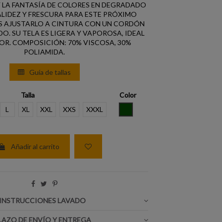
 LA FANTASÍA DE COLORES EN DEGRADADO
ALIDEZ Y FRESCURA PARA ESTE PRÓXIMO
S AJUSTARLO A CINTURA CON UN CORDÓN
DO. SU TELA ES LIGERA Y VAPOROSA, IDEAL
LOR. COMPOSICIÓN: 70% VISCOSA, 30%
POLIAMIDA.
Guía de tallas
Talla
Color
VERDE OSCURO
L
XL
XXL
XXS
XXXL
Añadir al carrito
INSTRUCCIONES LAVADO
LAZO DE ENVÍO Y ENTREGA