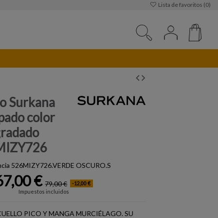
Lista de favoritos (
0
)
do Surkana
pado color
radado
MIZY726
cia
526MIZY726.VERDE OSCURO.S
67,00 €
79,00 €
-12,00 €
Impuestos incluidos
CUELLO PICO Y MANGA MURCIÉLAGO. SU