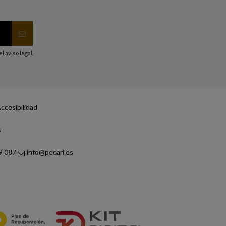
 aviso legal.
ccesibilidad
s
9 087
info@pecari.es