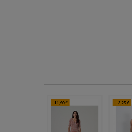
-11,60 €
-13,25 €