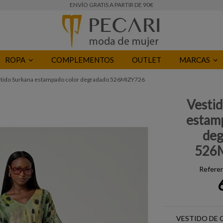
ENVÍO GRATIS A PARTIR DE 90€
ROPA
COMPLEMENTOS
OUTLET
MARCAS
tido Surkana estampado color degradado 526MIZY726
Vesti
estam
deg
526
Referen
VESTIDO DE 