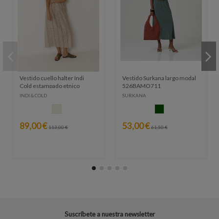
Vestido cuello halter Indi
Vestido Surkana largo modal
Cold estampado etnico
526BAMO711
VV26KI130
INDI & COLD
SURKANA
CRUDO
VERDE OSCURO
89,00 €
53,00 €
113,00 €
61,50 €
Suscríbete a nuestra newsletter