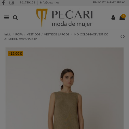
961730151
info@pecari.es
ENVÍO GRATIS A PARTIR DE 90€
0
Inicio
ROPA
VESTIDOS
VESTIDOS LARGOS
INDI COLD MAXI VESTIDO
ALGODON VV26NM412
-15,00 €