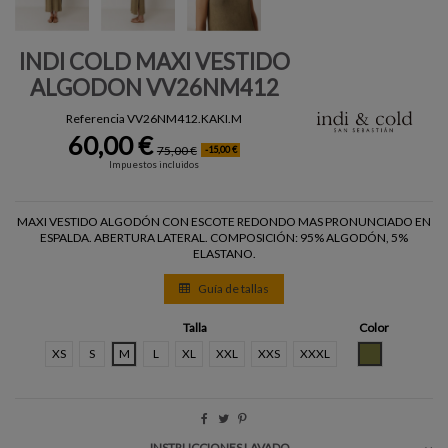
INDI COLD MAXI VESTIDO
ALGODON VV26NM412
Referencia
VV26NM412.KAKI.M
60,00 €
75,00 €
-15,00 €
Impuestos incluidos
MAXI VESTIDO ALGODÓN CON ESCOTE REDONDO MAS PRONUNCIADO EN
ESPALDA. ABERTURA LATERAL. COMPOSICIÓN: 95% ALGODÓN, 5%
ELASTANO.
Guía de tallas
Talla
Color
KAKI
XS
S
M
L
XL
XXL
XXS
XXXL
INSTRUCCIONES LAVADO