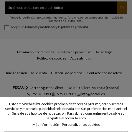
Puede darse de baja en cualquier momento. Para ello, consulte nuestra información de
contacto en el aviso legal.
Acepto los
términos y condiciones
y la
política de privacidad
Términos y condiciones
Política de privacidad
Aviso legal
Política de cookies
Accesibilidad
Iniciar sesión
Mi cuenta
Historial de pedidos
Contacte con nosotros
PECARI
Carrer Agustín Oliver, 1, 46400 Cullera, Valencia (España)
961 730 151
695 119 087
info@pecari.es
Este sitio web utiliza cookies propias y de terceros para mejorar nuestros
servicios y mostrarle publicidad relacionada con sus preferencias mediante el
análisis de sus hábitos de navegación. Para dar su consentimiento sobre su
uso pulse el botón Acepto.
Más información
Personalizar las cookies
© Todos los derechos reservados - Powered by
bytefactory