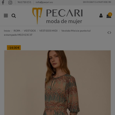
961730151
info@pecari.es
ENVÍO GRATIS A PARTIR DE 90€
0
Inicio
ROPA
VESTIDOS
VESTIDOS MIDI
Vestido Meisie punto tul
estampado M02V23CST
-14,00 €