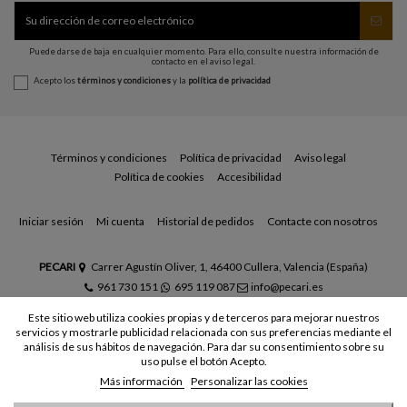
Puede darse de baja en cualquier momento. Para ello, consulte nuestra información de
contacto en el aviso legal.
Acepto los
términos y condiciones
y la
política de privacidad
Términos y condiciones
Política de privacidad
Aviso legal
Política de cookies
Accesibilidad
Iniciar sesión
Mi cuenta
Historial de pedidos
Contacte con nosotros
PECARI
Carrer Agustín Oliver, 1, 46400 Cullera, Valencia (España)
961 730 151
695 119 087
info@pecari.es
Este sitio web utiliza cookies propias y de terceros para mejorar nuestros
servicios y mostrarle publicidad relacionada con sus preferencias mediante el
análisis de sus hábitos de navegación. Para dar su consentimiento sobre su
uso pulse el botón Acepto.
Más información
Personalizar las cookies
© Todos los derechos reservados - Powered by
bytefactory