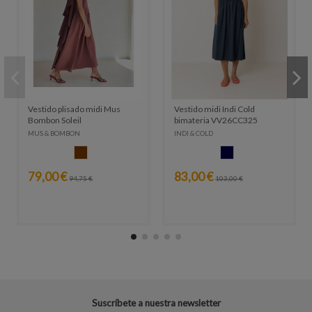
Vestido plisado midi Mus
Vestido midi Indi Cold
Bombon Soleil
bimateria VV26CC325
MUS & BOMBON
INDI & COLD
MARRON
AZUL MARINO
79,00 €
83,00 €
94,75 €
103,00 €
Suscríbete a nuestra newsletter