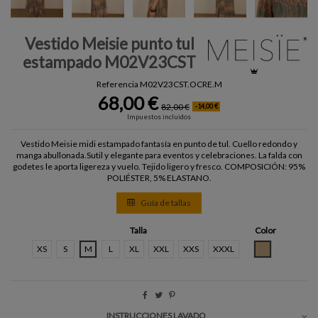
Vestido Meisie punto tul
estampado M02V23CST
Referencia
M02V23CST.OCRE.M
68,00 €
82,00 €
-14,00 €
Impuestos incluidos
Vestido Meisie midi estampado fantasía en punto de tul. Cuello redondo y
manga abullonada.Sutil y elegante para eventos y celebraciones. La falda con
godetes le aporta ligereza y vuelo. Tejido ligero y fresco. COMPOSICIÓN: 95%
POLIÉSTER, 5% ELASTANO.
Guía de tallas
Talla
Color
OCRE
XS
S
M
L
XL
XXL
XXS
XXXL
INSTRUCCIONES LAVADO