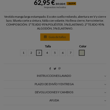
62,95 €
89,00 €
-26,05 €
Impuestos incluidos
Vestido manga larga estampado. Escote cuello redondo, abertura en V y cierre
lazo. Silueta corte a cintura, falda con volante. No lleva cierre, forro interior.
COMPOSICIÓN: 1º TEJIDO 95% POLIÉSTER, 5% ELASTANO, 2º TEJIDO 95%
ALGODÓN, 5% ELASTANO.
Guía de tallas
Talla
Color
CRUDO
1
2
3
4
5
6
7
INSTRUCCIONES LAVADO
PLAZO DE ENVÍO Y ENTREGA
DEVOLUCIONES Y CAMBIOS
AYUDA