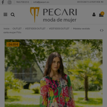
961730151
info@pecari.es
ENVÍO GRATIS A PARTIR DE 90€
0
Inicio
OUTLET
VESTIDOS OUTLET
VESTIDOS OUTLET
Maloka vestido
corto mujer Filis
-26,05 €