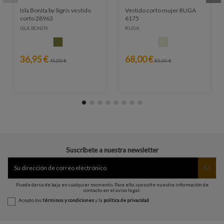
Isla Bonita by Sigris vestido
Vestido corto mujer RUGA
corto 28963
6175
ISLA BONITA
RUGA
KAKI
CRUDO
36,95 €
68,00 €
45,00 €
85,00 €
Suscríbete a nuestra newsletter
Puede darse de baja en cualquier momento. Para ello, consulte nuestra información de
contacto en el aviso legal.
Acepto los
términos y condiciones
y la
política de privacidad