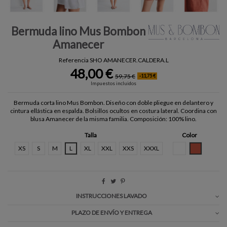
Bermuda lino Mus Bombon
Amanecer
Referencia
SHO AMANECER.CALDERA.L
48,00 €
59,75 €
-11,75 €
Impuestos incluidos
Bermuda corta lino Mus Bombon. Diseño con doble pliegue en delantero y
cintura ellástica en espalda. Bolsillos ocultos en costura lateral. Coordina con
blusa Amanecer de la misma familia. Composición: 100% lino.
Talla
Color
BLANCO
CALDERA
XS
S
M
L
XL
XXL
XXS
XXXL
INSTRUCCIONES LAVADO
PLAZO DE ENVÍO Y ENTREGA