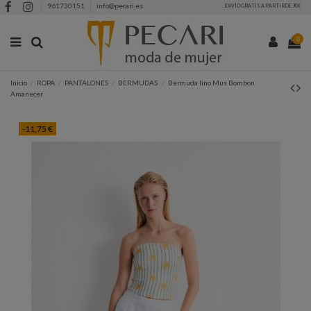
961730151
info@pecari.es
ENVÍO GRATIS A PARTIR DE 90€
0
Inicio
ROPA
PANTALONES
BERMUDAS
Bermuda lino Mus Bombon
Amanecer
-11,75 €