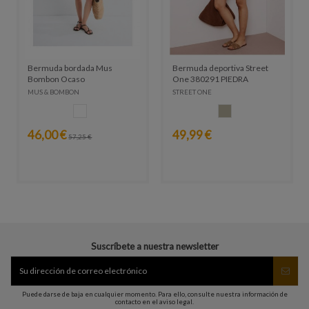
Bermuda bordada Mus
Bermuda deportiva Street
Bombon Ocaso
One 380291 PIEDRA
MUS & BOMBON
STREET ONE
BLANCO
PIEDRA
46,00 €
49,99 €
57,25 €
Suscríbete a nuestra newsletter
Puede darse de baja en cualquier momento. Para ello, consulte nuestra información de
contacto en el aviso legal.