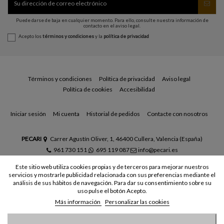
Puede darse de baja en cualquier momento. Para ello, consulte nuestra información de
contacto en el aviso legal.
Acepto los
términos y condiciones
y la
política de privacidad
Términos y condiciones
Política de privacidad
Aviso legal
Política de cookies
Accesibilidad
Iniciar sesión
Mi cuenta
Historial de pedidos
Contacte con nosotros
PECARI
Carrer Agustín Oliver, 1, 46400 Cullera, Valencia (España)
961 730 151
695 119 087
info@pecari.es
Este sitio web utiliza cookies propias y de terceros para mejorar nuestros
servicios y mostrarle publicidad relacionada con sus preferencias mediante el
análisis de sus hábitos de navegación. Para dar su consentimiento sobre su
uso pulse el botón Acepto.
Más información
Personalizar las cookies
© Todos los derechos reservados - Powered by
bytefactory
Añadir al carrito