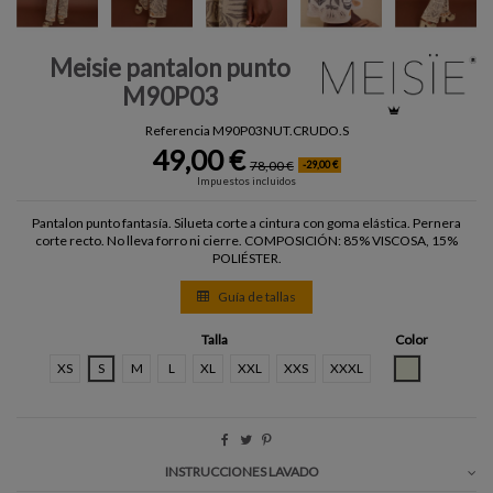
Meisie pantalon punto
M90P03
Referencia
M90P03NUT.CRUDO.S
49,00 €
78,00 €
-29,00 €
Impuestos incluidos
Pantalon punto fantasía. Silueta corte a cintura con goma elástica. Pernera
corte recto. No lleva forro ni cierre. COMPOSICIÓN: 85% VISCOSA, 15%
POLIÉSTER.
Guía de tallas
Talla
Color
CRUDO
XS
S
M
L
XL
XXL
XXS
XXXL
INSTRUCCIONES LAVADO