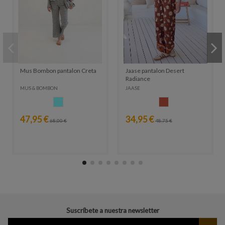
Mus Bombon pantalon Creta
Jaase pantalon Desert
Radiance
MUS & BOMBON
JAASE
CELESTE
CALDERA
47,95 €
34,95 €
68,00 €
48,75 €
Suscríbete a nuestra newsletter