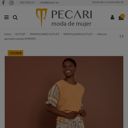
961730151
info@pecari.es
ENVÍO GRATIS A PARTIR DE 90€
0
Inicio
OUTLET
PANTALONES OUTLET
PANTALONES OUTLET
Meisie
pantalon punto M90P03
-29,00 €