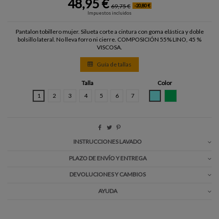
48,95 €
69,75 €
-20,80 €
Impuestos incluidos
Pantalon tobillero mujer. Silueta corte a cintura con goma elástica y doble
bolsillo lateral. No lleva forro ni cierre. COMPOSICIÓN 55% LINO, 45 %
VISCOSA.
Guía de tallas
Talla
Color
CELESTE
VERDE AGUA
1
2
3
4
5
6
7
INSTRUCCIONES LAVADO
PLAZO DE ENVÍO Y ENTREGA
DEVOLUCIONES Y CAMBIOS
AYUDA