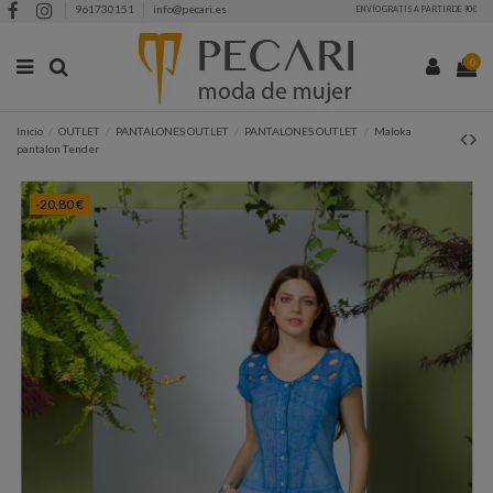
961730151
info@pecari.es
ENVÍO GRATIS A PARTIR DE 90€
0
Inicio
OUTLET
PANTALONES OUTLET
PANTALONES OUTLET
Maloka
pantalon Tender
-20,80 €