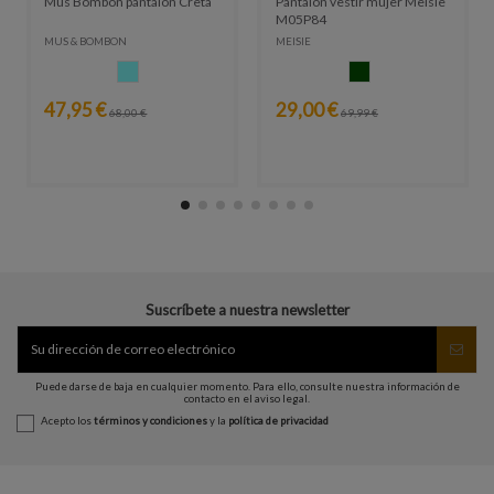
Mus Bombon pantalon Creta
Pantalon vestir mujer Meisie
M05P84
MUS & BOMBON
MEISIE
CELESTE
VERDE OSCURO
47,95 €
29,00 €
68,00 €
69,99 €
Suscríbete a nuestra newsletter
Puede darse de baja en cualquier momento. Para ello, consulte nuestra información de
contacto en el aviso legal.
Acepto los
términos y condiciones
y la
política de privacidad