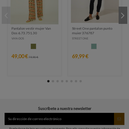
Pantalon vestir mujer Van
Street One pantalon punto
Dos 6.73.751.30
mujer 376787
VAN-DOS
STREET ONE
KAKI
ACQUA
49,00 €
69,99 €
79,90 €
Suscríbete a nuestra newsletter
Puede darse de baja en cualquier momento. Para ello, consulte nuestra información de