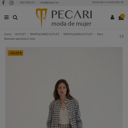
961730151
info@pecari.es
ENVÍO GRATIS A PARTIR DE 90€
0
Inicio
OUTLET
PANTALONES OUTLET
PANTALONES OUTLET
Mus
Bombon pantalon Creta
-20,05 €