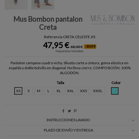
Mus Bombon pantalon
Creta
Referencia
CRETA.CELESTE.XS
47,95 €
68,00 €
-20,05 €
Impuestos incluidos
Pantalon campana cuadro vichy. Silueta corte a cintura, goma elástica en
espalda y doble bolsillo en diagonal. No lleva cierre. COMPOSICIÓN: 100%
ALGODÓN.
Talla
Color
CELESTE
XS
S
M
L
XL
XXL
XXS
XXXL
INSTRUCCIONES LAVADO
PLAZO DE ENVÍO Y ENTREGA