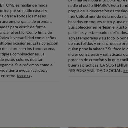
ET ONE es hablar de moda
nadie el estilo SHABBY. Esta ten
cida por su estilo casual y
propia de la decoración es traslad
rma ofrece todos los meses
Indi Cold al mundo de la moda y c
n una amplia gama de prendas,
basadas en toques retro y una est
sadas para vestir de forma
Sus colecciones reflejan el gusto 
nciar al estilo. Como firma de
pasteles y estampados delicados.
oriza la versatilidad con diseños
son atemporales y su foco lo pone
ltiples ocasiones. Esta colección
de sus tejidos y en el proceso pro
a de colores en los tonos arena,
quien pone la mirada ? Su foco lo d
ltiples combinaciones. La
mujer consciente y sofisticada que
 de estos colores delatan
proceso de creación y lo que conl
elegancia. Sus próximos como el
buenas prácticas. LA SOSTENIB
onos tierra evocan calidez y
RESPONSABILIDAD SOCIAL.
lee
l entorno.
leer más