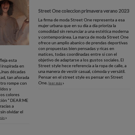
Street One coleccion primavera verano 2023
La firma de moda Street One representa a esa
mujer urbana que en su día a día prioriza la
comodidad sin renunciar a una estética moderna
y contemporánea. La marca de moda Street One
ofrece un amplio abanico de prendas deportivas
con propuestas bien pensadas y ricas en
matices, todas coordinadas entre sí con el
objetivo de adaptarse a los gustos sociales. El
fleja esta
Street style hece referencia a la ropa de calle, a
 inspirada en
una manera de vestir casual, cómoda y versátil.
. Unas décadas
Pensar en el street style es pensar en Street
rtad, tan añorada
One.
retro rompe con
leer más
gidos y
los colores
cción " DEAR ME
racias a
in olvidar el
más