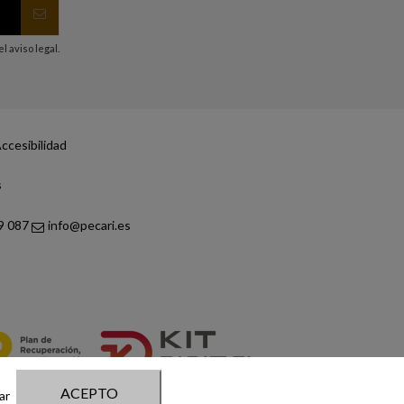
 aviso legal.
ccesibilidad
s
9 087
info@pecari.es
ACEPTO
ar