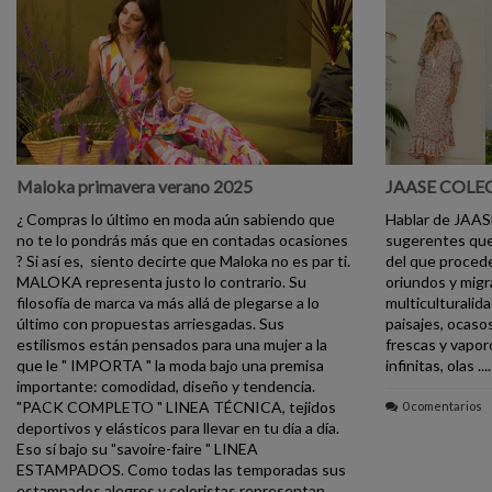
Maloka primavera verano 2025
JAASE COLE
¿ Compras lo último en moda aún sabiendo que
Hablar de JAAS
no te lo pondrás más que en contadas ocasiones
sugerentes que 
? Si así es, siento decirte que Maloka no es par ti.
del que procede
MALOKA representa justo lo contrario. Su
oriundos y migra
filosofía de marca va más allá de plegarse a lo
multiculturalida
último con propuestas arriesgadas. Sus
paisajes, ocaso
estilismos están pensados para una mujer a la
frescas y vapor
que le " IMPORTA " la moda bajo una premisa
infinitas, olas ...
importante: comodidad, diseño y tendencia.
"PACK COMPLETO " LINEA TÉCNICA, tejidos
0 comentarios
deportivos y elásticos para llevar en tu día a día.
Eso sí bajo su "savoire-faire " LINEA
ESTAMPADOS. Como todas las temporadas sus
estampados alegres y coloristas representan